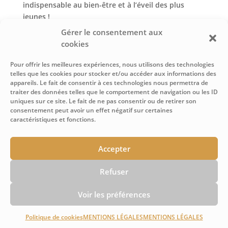
indispensable au bien-être et à l’éveil des plus
jeunes !
Gérer le consentement aux
MARDI 19/03/2024 – 15H
cookies
LAEP Les Calinoux – Avignon (84)
Dans le cadre des 1000 Premiers Jours de l’Enfant
Pour offrir les meilleures expériences, nous utilisons des technologies
Avec le soutien de la DREETS
telles que les cookies pour stocker et/ou accéder aux informations des
appareils. Le fait de consentir à ces technologies nous permettra de
MERCREDI 20/03/2024 – 10H & 11H
traiter des données telles que le comportement de navigation ou les ID
Réseau des bibliothèques – La CoVe (84)
uniques sur ce site. Le fait de ne pas consentir ou de retirer son
consentement peut avoir un effet négatif sur certaines
Dans le cadre de l’opération nationale Premières
caractéristiques et fonctions.
pages
COMPLET
Accepter
SAMEDI 23/03/2024 – 10H & 11H
Espace culturel Folard – Morières les Avignon
Refuser
Avec le soutien de la Mairie
Réservations en ligne >>
Voir les préférences
Politique de cookies
MENTIONS LÉGALES
MENTIONS LÉGALES