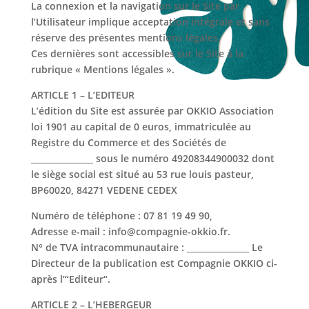
La connexion et la navigation sur le Site par
l’Utilisateur implique acceptation intégrale et sans
réserve des présentes mentions légales.
Ces dernières sont accessibles sur le Site à la
rubrique « Mentions légales ».
ARTICLE 1 – L’EDITEUR
L’édition du Site est assurée par OKKIO Association
loi 1901 au capital de 0 euros, immatriculée au
Registre du Commerce et des Sociétés de
_______________ sous le numéro 49208344900032 dont
le siège social est situé au 53 rue louis pasteur,
BP60020, 84271 VEDENE CEDEX
Numéro de téléphone
: 07 81 19 49 90,
Adresse e-mail :
info@compagnie-okkio.fr.
N° de TVA intracommunautaire :
_______________ Le
Directeur de la publication est Compagnie OKKIO ci-
après l’“Editeur“.
ARTICLE 2 – L’HEBERGEUR