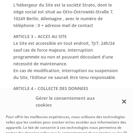
L’hébergeur du Site est la société Strato, dont le
siège social est situé au Otto-Ostrowski-Straße 7,
10249 Berlin, Allemagne , avec le numéro de
téléphone : 0 + adresse mail de contact
ARTICLE 3 – ACCES AU SITE
Le Site est accessible en tout endroit, 7j/7, 24h/24
sauf cas de force majeure, interruption
programmée ou non et pouvant découlant d’une
nécessité de maintenance.
En cas de modification, interruption ou suspension
du Site, l’Editeur ne saurait être tenu responsable.
ARTICLE 4 – COLLECTE DES DONNEES
Le Site assure à l’Utilisateur une collecte et un
Gérer le consentement aux
traitement d’informations personnelles dans le
cookies
respect de la vie privée conformément à la loi n°78-
17 du 6 janvier 1978 relative à l’informatique, aux
Pour offrir les meilleures expériences, nous utilisons des technologies
telles que les cookies pour stocker et/ou accéder aux informations des
fichiers et aux libertés.
appareils. Le fait de consentir à ces technologies nous permettra de
traiter des données telles que le comportement de navigation ou les ID