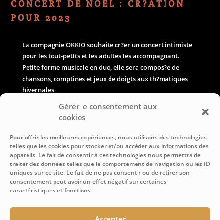
CONCERT DE NOEL : CR?ATION
POUR 2023
La compagnie OKKIO souhaite cr?er un concert intimiste
pour les tout-petits et les adultes les accompagnant.
Petite forme musicale en duo, elle sera compos?e de
chansons, comptines et jeux de doigts aux th?matiques
hivernales.
Gérer le consentement aux
Tout au long de cette balade sonore, petits et grands de?
cookies
couvrent ainsi plusieurs espaces diffe?rents mais comple?
Pour offrir les meilleures expériences, nous utilisons des technologies
mentaires. Ils peuvent au gre? de leurs envies observer,
telles que les cookies pour stocker et/ou accéder aux informations des
manipuler, toucher, e?couter, jouer des instruments?
appareils. Le fait de consentir à ces technologies nous permettra de
traiter des données telles que le comportement de navigation ou les ID
uniques sur ce site. Le fait de ne pas consentir ou de retirer son
consentement peut avoir un effet négatif sur certaines
La compagnie OKKIO a pens? ce parcours pour les tout-
caractéristiques et fonctions.
petits et les adultes qui les accompagnent. Durant ce
voyage, les artistes de?veloppent une communication non
verbale avec le public afin de faire de ce moment un
Accepter