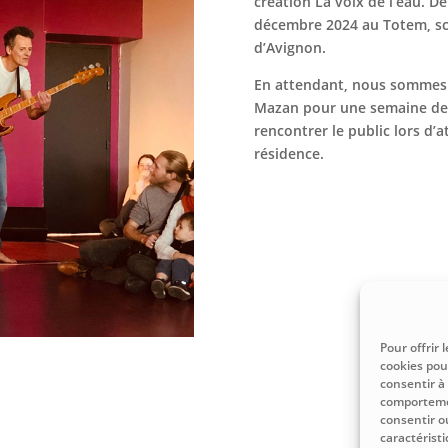
création La voix de l’eau. D
décembre 2024 au Totem, sc
d’Avignon.
En attendant, nous sommes ac
Mazan pour une semaine de c
rencontrer le public lors d’a
résidence.
Pour offrir 
cookies pou
consentir à
comportemen
consentir o
caractéristi