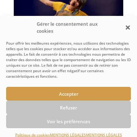
Gérer le consentement aux
cookies
Pour offrir les meilleures expériences, nous utilisons des technologies
telles que les cookies pour stocker et/ou accéder aux informations des
appareils. Le fait de consentir à ces technologies nous permettra de
traiter des données telles que le comportement de navigation ou les ID
uniques sur ce site. Le fait de ne pas consentir ou de retirer son
consentement peut avoir un effet négatif sur certaines
caractéristiques et fonctions.
AU SEIN DU LAEP ITINÉRANT DE LA CoVe « La
Roulotte qui papote », notre tour du monde
À nous
Accepter
deux !
va voyager de village en village du Comtat
Venaissin tout au long du mois de Novembre pour
Refuser
5 représentations.
Voir les préférences
Politique de cookies
MENTIONS LÉGALES
MENTIONS LÉGALES